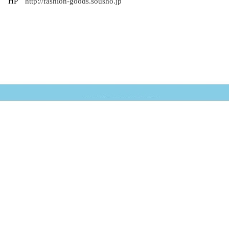
HP
http://fashion-goods.sousho.jp