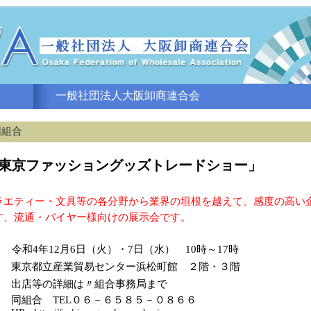
一般社団法人大阪卸商連合会
同組合
回東京ファッショングッズトレードショー」
ラエティー・文具等の各分野から業界の垣根を越えて、感度の高い
す、流通・バイヤー様向けの展示会です。
令和4年12月6日（火）・7日（水） 10時～17時
東京都立産業貿易センター浜松町館 ２階・３階
出店等の詳細は〃組合事務局まで
同組合 TEL０６－６５８５－０８６６