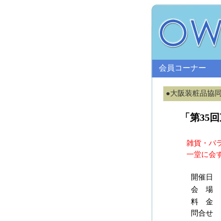
会員コーナー
●大阪装粧品協
「第35
雑貨・バ
一堂に会
開催日
会 場
料 金
問合せ