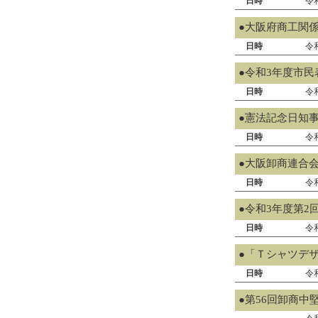
日時
令
●大阪府商工関係
日時
令和
●令和3年度市民
日時
令
●憲法記念日知
日時
令
●大阪卸商連合
日時
令
●令和3年度第2
日時
令
●「Ｔシャツデ
日時
令
●第56回卸商中