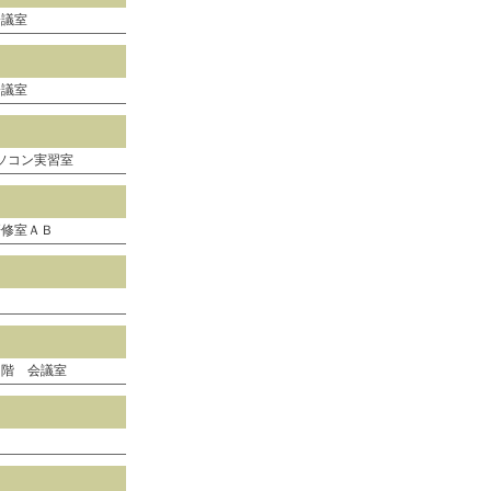
会議室
会議室
ソコン実習室
研修室ＡＢ
２階 会議室