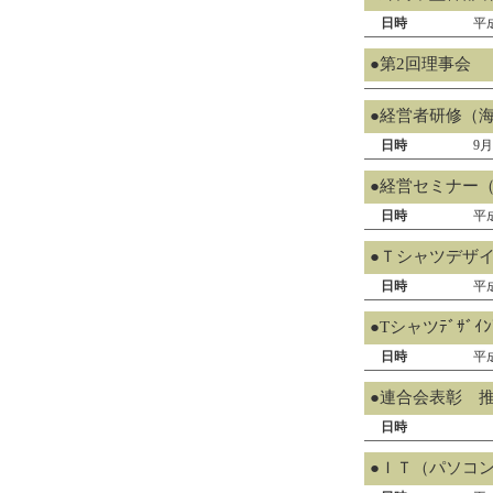
日時
平
●第2回理事会
●経営者研修（
日時
9
●経営セミナー（
日時
平成
●Ｔシャツデザ
日時
平
●Tシャツﾃﾞｻﾞ
日時
平
●連合会表彰 
日時
●ＩＴ（パソコ