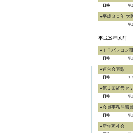
日時
平
●平成３０年 大
平
平成29年以前
●ＩＴパソコン
日時
平
●連合会表彰
日時
１
●第３回経営セ
日時
平
●会員事務局職
日時
平
●新年互礼会