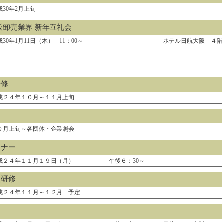
成30年2月上旬
阪卸売業界 新年互礼会
成30年1月11日（木） 11：00～
ホテル日航大阪 ４
研修
成２４年１０月～１１月上旬
０月上旬～各団体・企業照会
ミナー
成２４年１１月１９日（月）
午後６：30～
員研修
成２４年１１月～１２月 予定