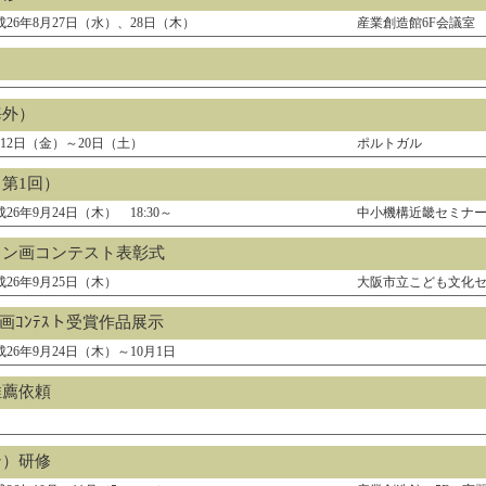
成26年8月27日（水）、28日（木）
産業創造館6F会議室
海外）
月12日（金）～20日（土）
ポルトガル
第1回）
26年9月24日（木） 18:30～
中小機構近畿セミナ
イン画コンテスト表彰式
成26年9月25日（木）
大阪市立こども文化
ｲﾝ画ｺﾝﾃｽト受賞作品展示
成26年9月24日（木）～10月1日
推薦依頼
ン）研修