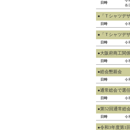
令
日時
各日
●「Ｔシャツデ
日時
令
●「Ｔシャツデ
日時
令
●大阪府商工関
日時
令
●総会懇親会
日時
令
●通常総会で選
日時
令
●第52回通常総
日時
令
●令和3年度第1