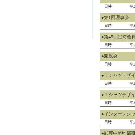
日時
平
●第1回理事会
日時
平
●第45回定時会
日時
平
●懇親会
日時
平
●Ｔシャツデザ
日時
平
●Ｔシャツデザ
日時
平
●インターンシ
日時
平
●卸商中堅幹部