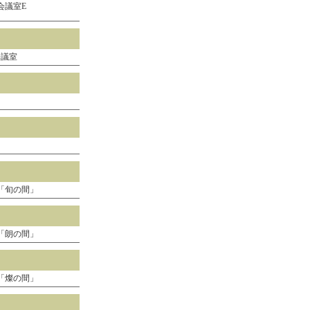
会議室E
会議室
「旬の間」
「朗の間」
「燦の間」