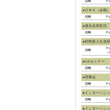
日時
平
●ＯＷＡ（会報
日時
平
●連合会表彰式
日時
平
●卸商新入社員
平
日時
（
●OAセミナー
日時
平
●理事会
日時
平
●インターンシ
日時
平
●インターンシ