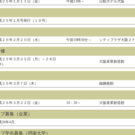
成２５年１月１１日（金）
午後11時～
日航ホテル大阪
）
成２５年１月号発行（１９号）
成２５年２月２０日（水）
午前10時30分～
シティプラザ大阪２
研修
成２５年３月２５日（月）～２８日
大阪産業創造館
木）
成２５年３月７日（木）
鐵鋼會館
成２５年３月２２日（金）
10：30～
大阪産業創造館
ップ募集（企業）
成26年4月
ップ学生募集（摂南大学）