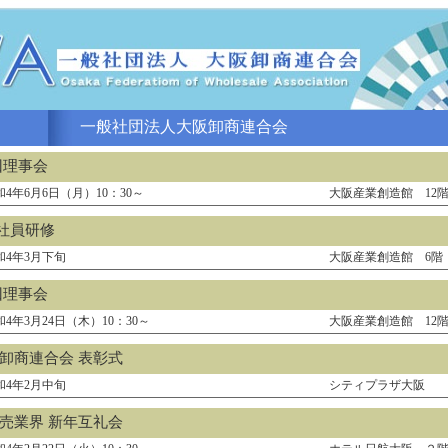
一般社団法人大阪卸商連合会
回理事会
和4年6月6日（月）10：30～
大阪産業創造館 12
社員研修
和4年3月下旬
大阪産業創造館 6階
回理事会
和4年3月24日（木）10：30～
大阪産業創造館 12
阪卸商連合会 表彰式
和4年2月中旬
シティプラザ大阪
卸売業界 新年互礼会